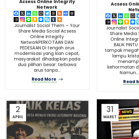
Acsess Online Integrity
Acsess Onli
Network
Net
Journalist Social Them – Your
Journalist Soc
Share Media Social Acsess
Share Media 
Online Integrity
Online Integr
NetworkPERKOTAAN DAN
BALIK PINTU
PEDESAAN Di tengah arus
tampak megah 
modernisasi yang kian cepat,
lampu krista
masyarakat dihadapkan pada
menampil
dua pilihan besar: terbawa
kehormatan d
arus tanpa…
Namun… d
Read More
Read 
2
31
APRIL
MARET