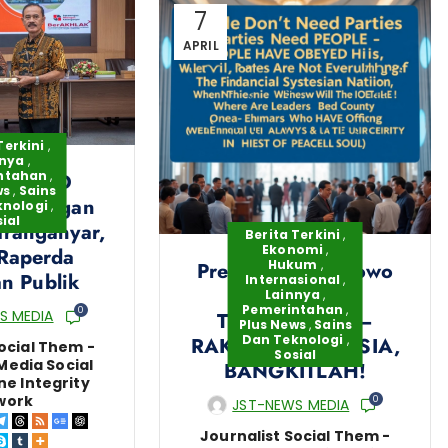
7
APRIL
Terkini
,
nnya
,
ntahan
,
 A DPRD
ws
,
Sains
Kunjungan
knologi
,
ial
aranganyar,
Berita Terkini
,
Ekonomi
,
Raperda
Hukum
,
Presiden RI Prabowo
n Publik
Internasional
,
Subianto;
Lainnya
,
Pemerintahan
,
0
S MEDIA
TEGASKAN!!! –
Plus News
,
Sains
Dan Teknologi
,
RAKYAT INDONESIA,
ocial Them -
Sosial
Media Social
BANGKITLAH!
ne Integrity
work
0
JST-NEWS MEDIA
Journalist Social Them -