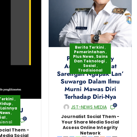
Berita Terkini
,
Pemerintahan
,
Plus News
,
Sains
Plt.Bupati Ammy
Dan Teknologi
,
Amalia – Merekat
Sosial
,
Tradisional
Sarengan Ngapak Lan’
Suwargo Dalam Ilmu
Murni Mawas Diri
Terhadap Diri-Nya
Terkini
,
Hidup
,
0
JST-NEWS MEDIA
,
Lainnya
K PINTU
 News
,
Journalist Social Them -
ial
,
0
S MEDIA
Your Share Media Social
sional
Acsess Online Integrity
ocial Them -
Network
Media Social