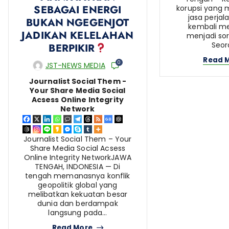
SEBAGAI ENERGI
korupsi yang m
jasa perja
BUKAN NGEGENJOT
kembali m
JADIKAN KELELAHAN
menjadi sor
Seor
BERPIKIR
Read 
0
JST-NEWS MEDIA
Journalist Social Them -
Your Share Media Social
Acsess Online Integrity
Network
Journalist Social Them – Your
Share Media Social Acsess
Online Integrity NetworkJAWA
TENGAH, INDONESIA — Di
tengah memanasnya konflik
geopolitik global yang
melibatkan kekuatan besar
dunia dan berdampak
langsung pada…
Read More