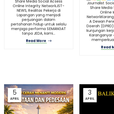
Share Media Social Acsess
Journalist Soc
Online Integrity NetworkJST-
Share Media 
NEWS, Realitas Pekerja di
Online I
Lapangan yang menjadi
NetworkKarang
perjuangan dalam
A Dewan Perw
pertahanan hidup untuk selalu
Daerah (DPRD)
menjaga performa SEMANGAT
kunjungan kerj
tanpa JEDA, kami…
Karanganyar 
memperkuat
Read More
Read 
5
3
APRIL
APRIL