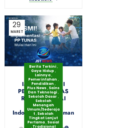
29
MARET
Berita Terkini
,
Gaya Hidup
,
Lainnya
,
KOMDIGI –
Pemerintahan
,
IMPLEMENTASI
Pendidikan
,
Plus News
,
Sains
PENUH PP TUNAS
Dan Teknologi
,
Sekolah Dasar
,
RESMI DIMULAI
Sekolah
Ruang Digital
Menengah
Umum/Sederaja
Indonesia Harus Aman
t
,
Sekolah
Tingkat Lanjut
untuk Anak!
Pertama
,
Sosial
,
Tradisional
0