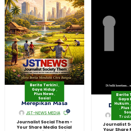
Berita Terkini
,
Gaya Hidup
,
Plus News
,
Asa Modern
Berita 
Sosial
Gaya 
Merepikan Masa
Hukum
Di BALI
,
Plus
0
Sos
JST-NEWS MEDIA
JST-NEW
Tradi
Journalist Social Them -
Journalist S
Your Share Media Social
Your Share 