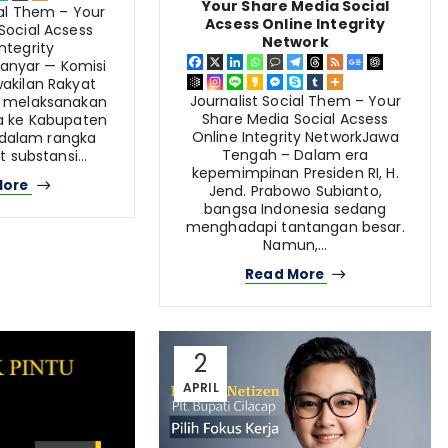
Your Share Media Social
ial Them – Your
Acsess Online Integrity
Social Acsess
Network
ntegrity
anyar — Komisi
akilan Rakyat
Journalist Social Them – Your
 melaksanakan
Share Media Social Acsess
a ke Kabupaten
Online Integrity NetworkJawa
dalam rangka
Tengah – Dalam era
 substansi…
kepemimpinan Presiden RI, H.
More
Jend. Prabowo Subianto,
bangsa Indonesia sedang
menghadapi tantangan besar.
Namun,…
Read More
2
APRIL