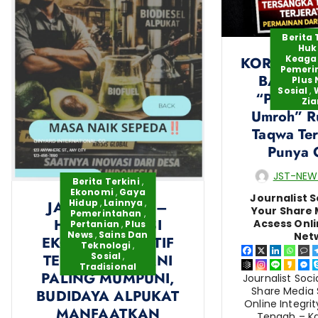
Berita 
Hu
Keag
KORUNSI –
Pemeri
BARU dar
Plus
Sosial
,
“Perjalan
Zia
Umroh” R
Taqwa Ter
Punya
JST-NEW
Berita Terkini
,
Ekonomi
,
Gaya
Journalist S
Hidup
,
Lainnya
,
JAWA TENGAH –
Your Share 
Pemerintahan
,
HARUS KREASI
Acsess Onli
Pertanian
,
Plus
News
,
Sains Dan
Net
EKONOMI KREATIF
Teknologi
,
Sosial
,
TERKENAL PETANI
Tradisional
PALING MUMPUNI,
Journalist Soc
Share Media 
BUDIDAYA ALPUKAT
Online Integri
MANFAATKAN
Tengah – K