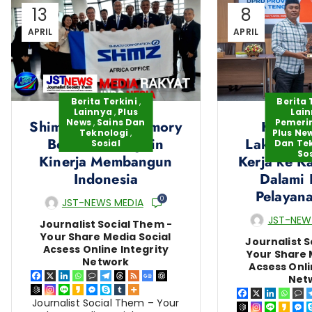
13
8
APRIL
APRIL
Berita Terkini
,
Berita 
Lainnya
,
Plus
Lai
News
,
Sains Dan
Pemeri
Shimz – Story Memory
Komisi
Teknologi
,
Plus Ne
Bersama Menjalin
Lakukan 
Sosial
Dan Te
Sos
Kinerja Membangun
Kerja ke K
Indonesia
Dalami 
Pelayana
0
JST-NEWS MEDIA
JST-NEW
Journalist Social Them -
Your Share Media Social
Journalist S
Acsess Online Integrity
Your Share 
Network
Acsess Onli
Net
Journalist Social Them – Your