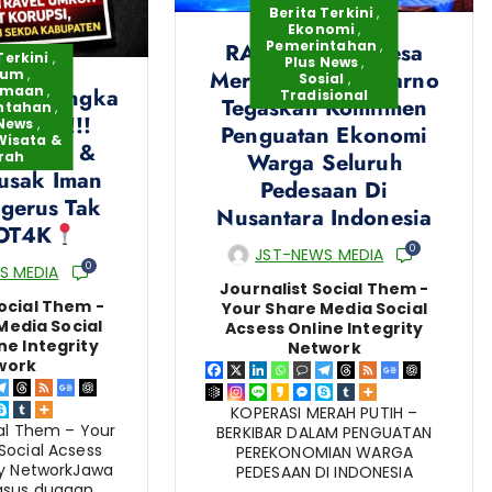
Berita Terkini
,
Ekonomi
,
Pemerintahan
,
RAT Koperasi Desa
Terkini
,
Plus News
,
Merah Putih Jatiwarno
kum
,
Sosial
,
amaan
,
 Tersangka
Tradisional
Tegaskan Komitmen
ntahan
,
i KPK!!!
 News
,
Penguatan Ekonomi
Wisata &
an Haji &
Warga Seluruh
rah
usak Iman
Pedesaan Di
gerus Tak
Nusantara Indonesia
 OT4K
0
JST-NEWS MEDIA
0
S MEDIA
Journalist Social Them -
ocial Them -
Your Share Media Social
Media Social
Acsess Online Integrity
ne Integrity
Network
work
KOPERASI MERAH PUTIH –
ial Them – Your
BERKIBAR DALAM PENGUATAN
Social Acsess
PEREKONOMIAN WARGA
ty NetworkJawa
PEDESAAN DI INDONESIA
asus dugaan