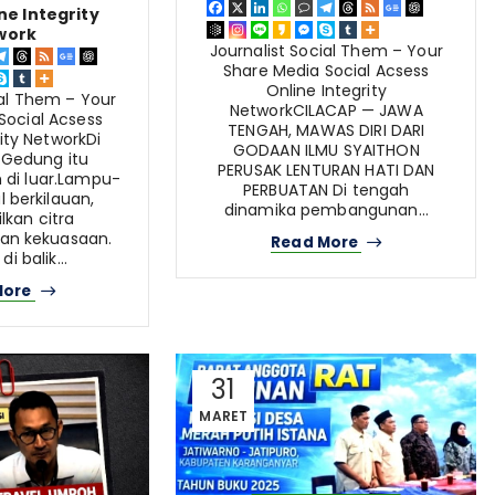
ne Integrity
work
Journalist Social Them – Your
Share Media Social Acsess
Online Integrity
ial Them – Your
NetworkCILACAP — JAWA
Social Acsess
TENGAH, MAWAS DIRI DARI
ity NetworkDi
GODAAN ILMU SYAITHON
 Gedung itu
PERUSAK LENTURAN HATI DAN
di luar.Lampu-
PERBUATAN Di tengah
l berkilauan,
dinamika pembangunan…
kan citra
an kekuasaan.
Read More
i balik…
More
31
MARET