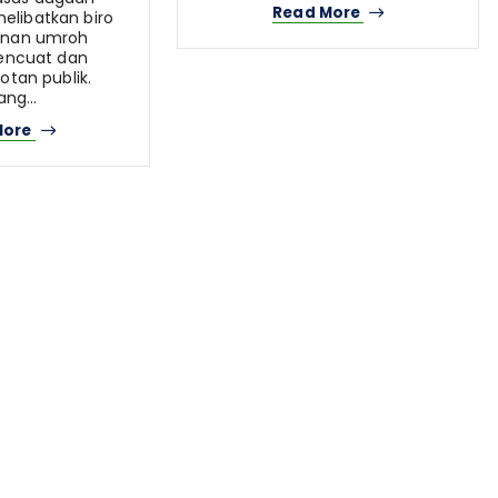
Read More
elibatkan biro
lanan umroh
encuat dan
otan publik.
ang…
More