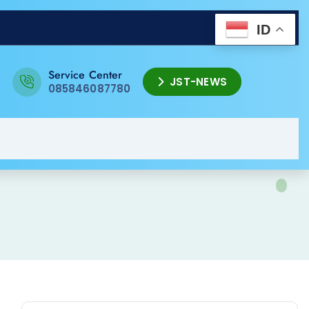
ID
Service Center
JST-NEWS
085846087780